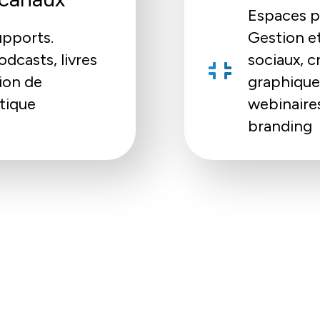
Espaces pu
upports.
Gestion e
dcasts, livres
sociaux, c
ion de
graphiques
atique
webinaires
branding