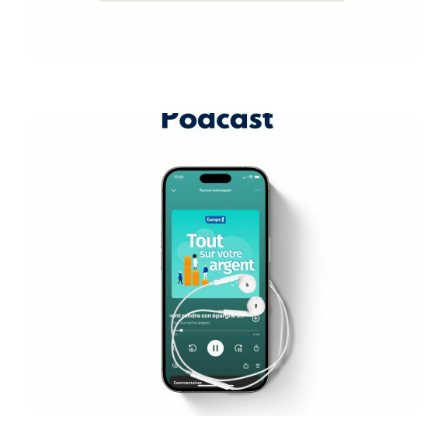
Podcast
« Tout Sur Votre Argent » : le podcast
qui parle Cash ! Bourse, immobilier
locatif, assurance, impôts...
DÉCOUVRIR LE PODCAST