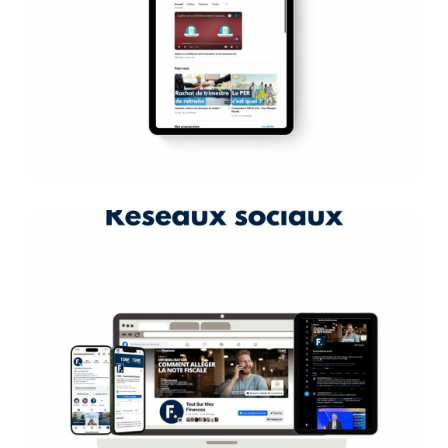
patrimoine pour comprendre vos
finances personnelles
DÉCOUVREZ NOTRE CHAÎNE
Réseaux sociaux
ToutSurMesFinances est présent sur
de nombreux réseaux sociaux afin de
partager nos connaissances.
DÉCOUVRIR NOS RÉSEAUX