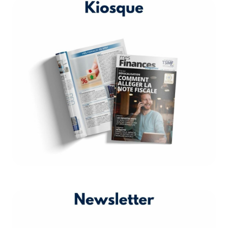
Kiosque
Nous éditons un magazine et des
guides sur les finances personnelles
disponibles en ligne et chez nos
partenaires.
DÉCOUVREZ LE KIOSQUE