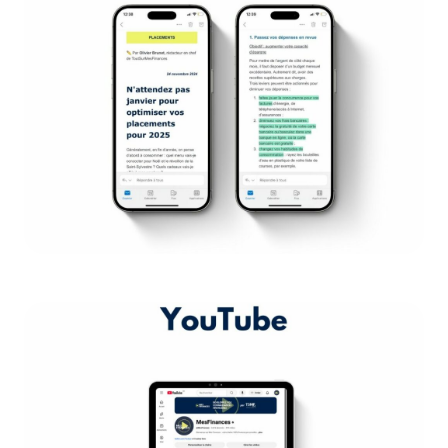
Newsletter
Chaque semaine, notre newsletter, lue
par + 10 000 personnes, offre des
conseils pratiques sur les finances
personnelles.
DEVENEZ SPONSOR
Vidéos
Retrouvez nos vidéos pédagogiques,
nos tuttos et des avis d'experts en