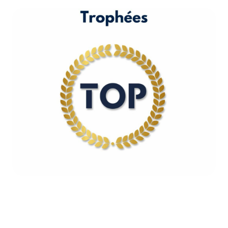
Trophées TOP
Système de notation et de
récompenses des acteurs de l’épargne
: Assurance Vie, SCPI, Fonds
Immobiliers, PER, Bourse
DÉCOUVRIR